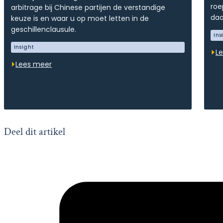
roe
arbitrage bij Chinese partijen de verstandige
daa
keuze is en waar u op moet letten in de
geschillenclausule.
Ins
Insight
L
Lees meer
Deel dit artikel