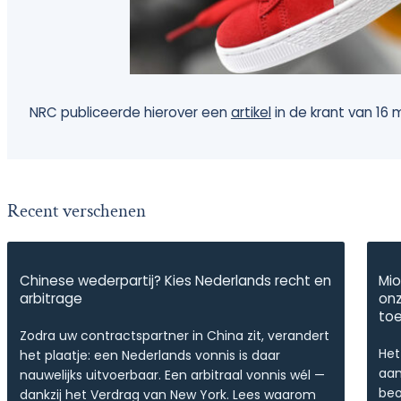
NRC publiceerde hierover een
artikel
in de krant van 16 
Recent verschenen
Chinese wederpartij? Kies Nederlands recht en
Mio
arbitrage
onz
to
Zodra uw contractspartner in China zit, verandert
Het
het plaatje: een Nederlands vonnis is daar
aan
nauwelijks uitvoerbaar. Een arbitraal vonnis wél —
beo
dankzij het Verdrag van New York. Lees waarom