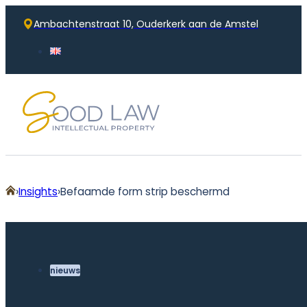
Ambachtenstraat 10, Ouderkerk aan de Amstel
Home
Insights
Befaamde form strip beschermd
nieuws