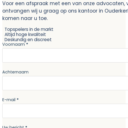
Voor een afspraak met een van onze advocaten, vo
ontvangen wij u graag op ons kantoor in Ouderke
komen naar u toe.
Topspelers in de markt
Altijd hoge kwaliteit
Deskundig en discreet
Section
Voornaam
*
Achternaam
E-mail
*
Uw bericht
*