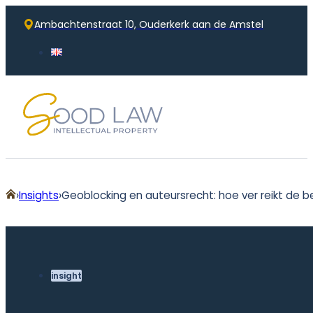
Ambachtenstraat 10, Ouderkerk aan de Amstel
Home
Insights
Geoblocking en auteursrecht: hoe ver reikt de 
insight