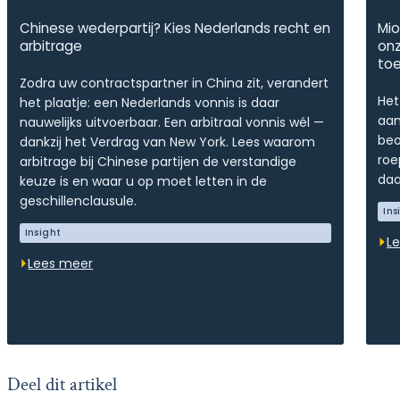
Chinese wederpartij? Kies Nederlands recht en
Mio
arbitrage
onz
to
Zodra uw contractspartner in China zit, verandert
Het
het plaatje: een Nederlands vonnis is daar
aan
nauwelijks uitvoerbaar. Een arbitraal vonnis wél —
beo
dankzij het Verdrag van New York. Lees waarom
roe
arbitrage bij Chinese partijen de verstandige
daa
keuze is en waar u op moet letten in de
geschillenclausule.
Ins
Insight
L
Lees meer
Deel dit artikel