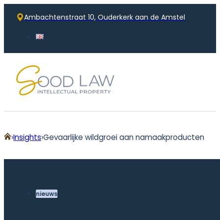
Ambachtenstraat 10, Ouderkerk aan de Amstel
Home
Insights
Gevaarlijke wildgroei aan namaakproducten
nieuws