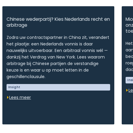
Chinese wederpartij? Kies Nederlands recht en
Mio
arbitrage
onz
to
Zodra uw contractspartner in China zit, verandert
Het
het plaatje: een Nederlands vonnis is daar
aan
nauwelijks uitvoerbaar. Een arbitraal vonnis wél —
beo
dankzij het Verdrag van New York. Lees waarom
roe
arbitrage bij Chinese partijen de verstandige
daa
keuze is en waar u op moet letten in de
geschillenclausule.
Ins
Insight
L
Lees meer