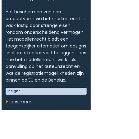
Het beschermen van een
productvorm via het merkenrecht is
vaak lastig door strenge eisen
rondom onderscheidend vermogen.
Het modellenrecht biedt een
toegankelijker alternatief om designs
snel en effectief vast te leggen. Lees
hoe het modellenrecht werkt als
aanvulling op het auteursrecht en
wat de registratiemogelijkheden zijn
binnen de EU en de Benelux.
Insight
Lees meer