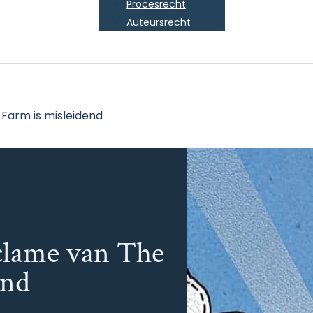
Procesrecht
Auteursrecht
 Farm is misleidend
eclame van The
end