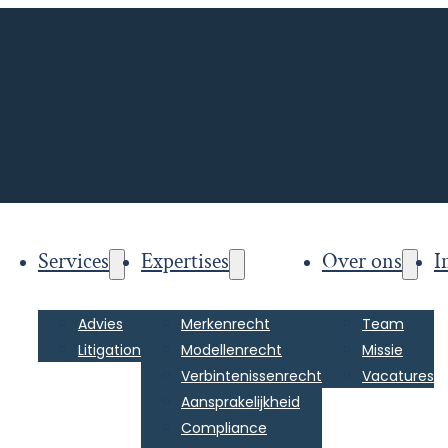
Services
Expertises
Over ons
I
Advies
Merkenrecht
Team
Litigation
Modellenrecht
Missie
Verbintenissenrecht
Vacatures
Aansprakelijkheid
Compliance